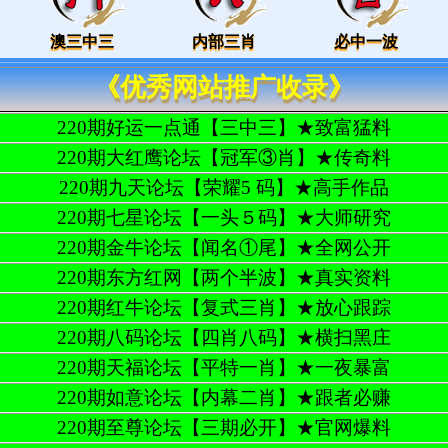
澳三中三
内部三肖
必中一波
《优秀网站推广收录》
220期好运一点通
【三中三】
★致富猛料
220期大红鹰论坛
【冠军③肖】
★传奇料
220期九天论坛
【荣耀5 码】
★高手作品
220期七星论坛
【一头５码】
★大师研究
220期金牛论坛
【闻名①尾】
★全网公开
220期东方红网
【两个半波】
★真实资料
220期红牛论坛
【复式三肖】
★放心跟踪
220期八码论坛
【四肖八码】
★横扫黑庄
220期天福论坛
【平特一肖】
★一夜暴富
220期如意论坛
【内幕二肖】
★跟者必赚
220期至尊论坛
【三期必开】
★官网爆料