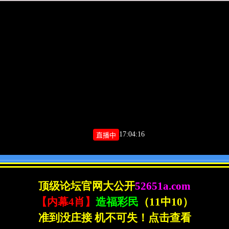
顶级论坛官网大公开
52651a.com
【内幕4肖】
造福彩民
（11中10）
准到没庄接 机不可失！点击查看