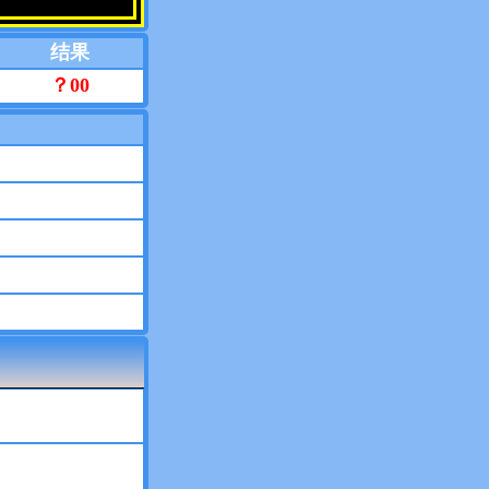
结果
？00