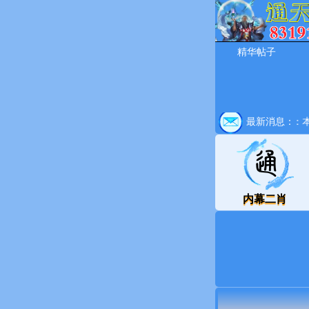
精华帖子
【通天论坛】公告：本站不收
最新消息：
内幕二肖