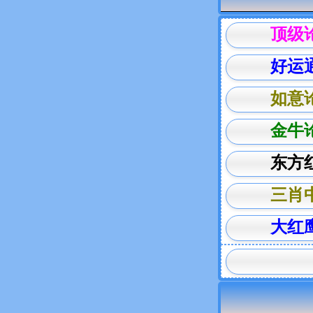
顶级
好运
如意
金牛
东方
三肖
大红