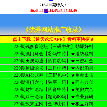
216-220期特头：
40.41.42.
43
.44.45.46.47.48.49
《优秀网站推广收录》
点击下载【通天论坛APP】看料更快捷★
220期钱多多论坛【三码中奖】
劲爆好料
220期澳门马会【③码中特】
★送钱猛料
220期★澳彩通【四肖②码】
★日进斗金
220期顶级论坛
【三肖中特】
★内部消息
220期AI公式网
【三码包中】
★重拳出击
220期澳门六合【独平一码】
★同心共创
220期财神论坛【四肖中特】
★笑傲六合
220期赌王论坛【精彩⑻码】
★专业解码
220期数来宝网
【金牌①肖】
★极品好料