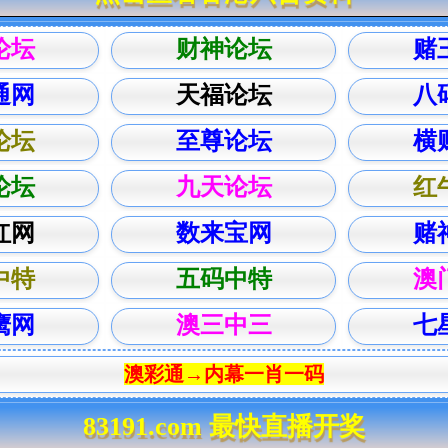
论坛
财神论坛
赌
通网
天福论坛
八
论坛
至尊论坛
横
论坛
九天论坛
红
红网
数来宝网
赌
中特
五码中特
澳
鹰网
澳三中三
七
澳彩通→内幕一肖一码
83191.com 最快直播开奖