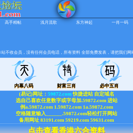
高手精帖
浅月流歌
东方神起
一肖一码
会员，没有任何会员电话，所有资料 全部免费发表，请把我们网站推荐给您的朋友
内幕八码
财富三肖
必中五肖
(易记)网址：
59872.com
快捷进站 自定域名
选自己喜欢任意数字或字母加.59872.com 进站
例a.59872.com 1.59872.com 1a.59872.com
空格随意输入______.59872.com轻松打开网站
备用网址 83191.com 59219.com 59631.com
点击查看香港六合资料