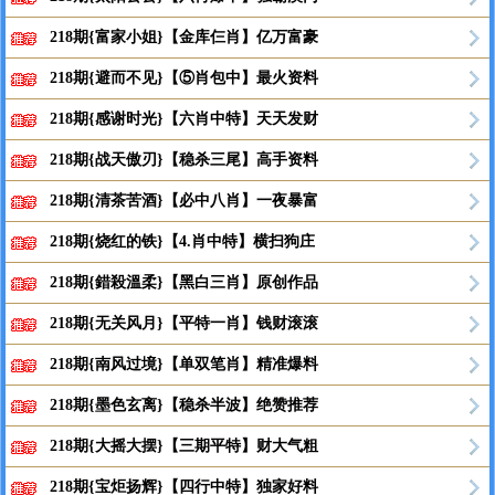
218期{富家小姐}【金库仨肖】亿万富豪
218期{避而不见}【⑤肖包中】最火资料
218期{感谢时光}【六肖中特】天天发财
218期{战天傲刃}【稳杀三尾】高手资料
218期{清茶苦酒}【必中八肖】一夜暴富
218期{烧红的铁}【4.肖中特】横扫狗庄
218期{錯殺溫柔}【黑白三肖】原创作品
218期{无关风月}【平特一肖】钱财滚滚
218期{南风过境}【单双笔肖】精准爆料
218期{墨色玄离}【稳杀半波】绝赞推荐
218期{大摇大摆}【三期平特】财大气粗
218期{宝炬扬辉}【四行中特】独家好料