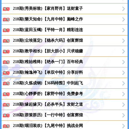
218期{秀美标致}【家肖野肖】送财童子
218期{樂天知命}【九肖中特】巅峰之作
218期{蓝田玉镯}【平特一肖】精彩连连
218期{尘埃落定}【稳杀六码】创富辉煌
218期{教学相长}【胆大胆小】只求稳赚
218期{稚始稚终}【绝杀一门】百年经典
218期{翰逸神飞}【单双中特】分享好料
218期{久炼成钢}【36码特围】中到起飞
218期{心靜夢舒}【家野中特】免费参考
218期{缘起缘灭}【必杀半头】发财之道
218期{群策群历}【一行中特】创富辉煌
218期{咽泪装欢}【九尾中特】挑战全网