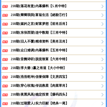
218期{落花有意}内幕爆料【5.肖中特】
218期{卿卿我我}富翁生活【絕殺①行】
218期{媒妁之言}财富梦想【前肖后肖】
218期{东张西望}连中数期【三肖中特】
218期{旧人不覆}精准资料【美肖丑肖】
218期{众口难调}内幕爆料【五肖中特】
218期{音阙诗听}脱贫致富【六肖中特】
218期{李大爺 }赢之有道【大小中特】
218期{浩浩乾坤}信誉保障【文房四宝】
218期{穿心玫瑰}传说救星【肉菜草肖】
218期{夜黑风高}稳定投资【爆码四头】
218期{过期爱人}实力巨献【绝杀一尾】