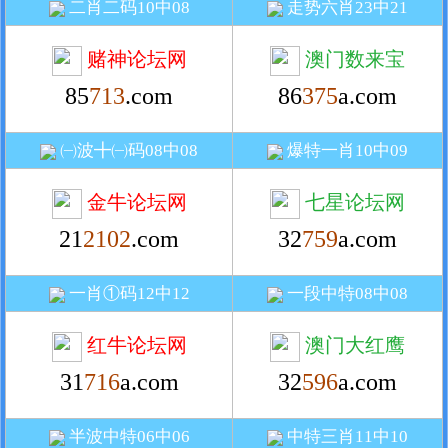
二肖二码10中08
走势六肖23中21
赌神论坛网
澳门数来宝
85
713
.com
86
375
a.com
㈠波╋㈠码08中08
爆特一肖10中09
金牛论坛网
七星论坛网
21
2102
.com
32
759
a.com
一肖①码12中12
一段中特08中08
红牛论坛网
澳门大红鹰
31
716
a.com
32
596
a.com
半波中特06中06
中特三肖11中10